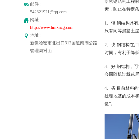
哈密钢结构
工程
邮件：
素，防止在特定
542321921@qq.com
网址：
1、轻:钢结构具
http://www.hmxncg.com
只有同等混凝土屋
地址：
新疆哈密市北出口312国道南湖公路
2、快:钢结构在
管理局对面
时间，有利于降低
3、好:钢结构，
会因随机过载或
4、省:目前材料
处理地基的成本
俭”。